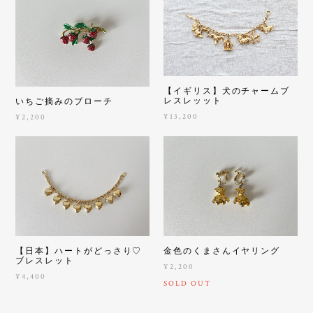
【イギリス】犬のチャームブ
レスレッット
いちご摘みのブローチ
¥13,200
¥2,200
【日本】ハートがどっさり♡
金色のくまさんイヤリング
ブレスレット
¥2,200
¥4,400
SOLD OUT