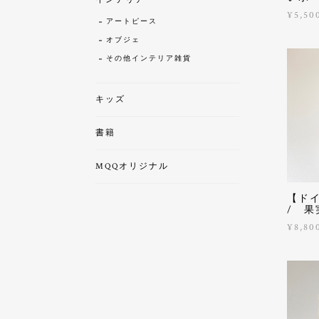
¥5,50
アートピース
オブジェ
その他インテリア雑貨
キッズ
書籍
MQQオリジナル
【ド
/ 果
¥8,80