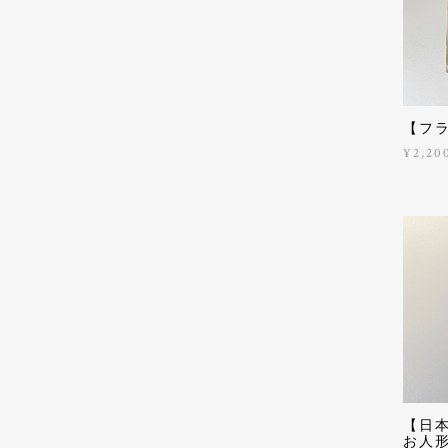
【フ
¥2,20
【日
お人形