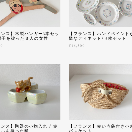
ランス】木製ハンガー3本セッ
【フランス】ハンドペイント
 帽子を被った３人の女性
憐なディネット/ 6枚セット
00
¥16,500
ンス】陶器の小物入れ / 赤
【フランス】赤い内袋付き小
ールを持った猫
バスケット