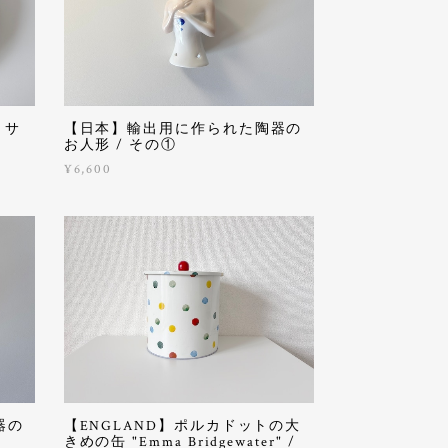
 サ
【日本】輸出用に作られた陶器の
お人形 / その①
¥6,600
器の
【ENGLAND】ポルカドットの大
きめの缶 "Emma Bridgewater" /