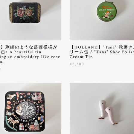
S.】刺繍のような薔薇模様が
【HOLLAND】"Tana" 靴磨
 A beautiful tin
リーム缶 / "Tana" Shoe Polis
ing an embroidery-like rose
Cream Tin
n.
¥3,300
0