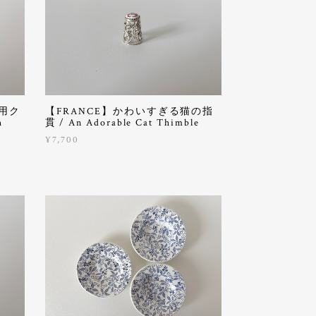
き用ク
【FRANCE】かわいすぎる猫の指
h
貫 / An Adorable Cat Thimble
¥7,700