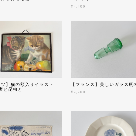
0
¥4,400
イツ】猫の額入りイラスト
【フランス】美しいガラス瓶
実と昆虫と
¥2,200
0