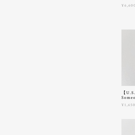
¥6,60
【U.
Someo
¥1,65