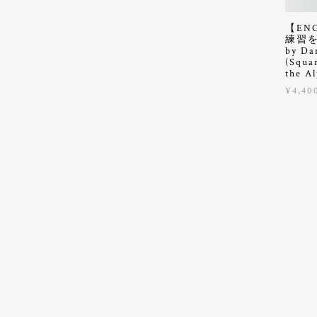
【EN
練習
by Da
(Squa
the A
¥4,40