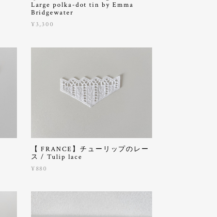
Large polka-dot tin by Emma
Bridgewater
¥3,300
【 FRANCE】チューリップのレー
ス / Tulip lace
¥880