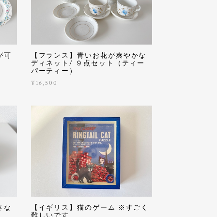
が可
【フランス】青いお花が爽やかな
ディネット/ ９点セット（ティー
パーティー）
¥16,500
さな
【イギリス】猫のゲーム ※すごく
難しいです