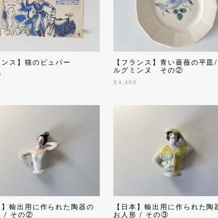
ランス】猫のビュバー
【フランス】青い薔薇の平皿/
ルグミンヌ その②
0
¥4,400
本】輸出用に作られた陶器の
【日本】輸出用に作られた陶
 / その②
お人形 / その③