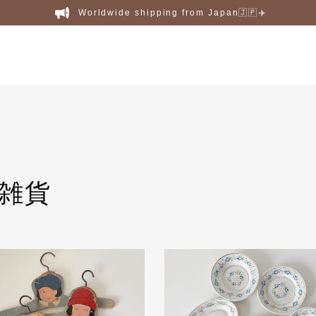
Worldwide shipping from Japan🇯🇵✈️
雑貨