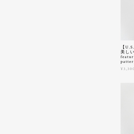
【U.
美しい缶/
featur
patter
¥3,30