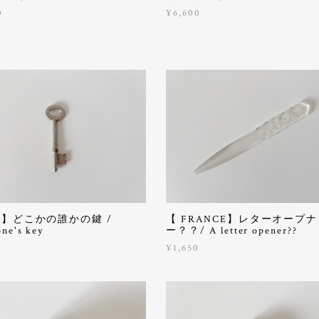
0
¥6,600
S.】どこかの誰かの鍵 /
【 FRANCE】レターオープナ
ne's key
ー？？/ A letter opener??
0
¥1,650