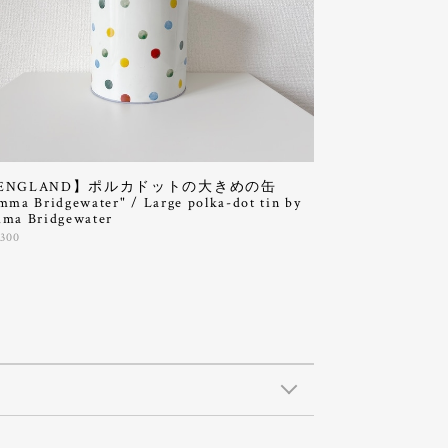
ENGLAND】ポルカドットの大きめの缶
mma Bridgewater" / Large polka-dot tin by
ma Bridgewater
,300