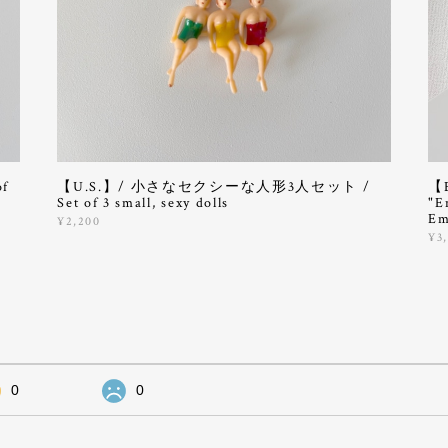
f
【U.S.】/ 小さなセクシーな人形3人セット /
【
Set of 3 small, sexy dolls
"E
Em
¥2,200
¥3
0
0