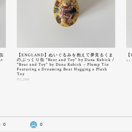
缶
【ENGLAND】ぬいぐるみを抱えて夢見るくま
【
at
のぷっくり缶 "Bear and Toy" by Dana Kubick /
¥1
"Bear and Toy" by Dana Kubick – Plump Tin
Featuring a Dreaming Bear Hugging a Plush
Toy
¥2,200
0
0