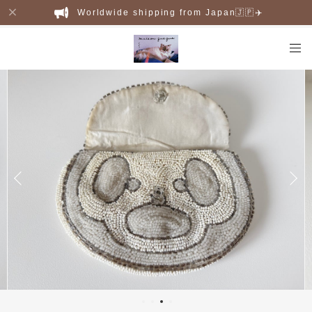
Worldwide shipping from Japan🇯🇵✈️