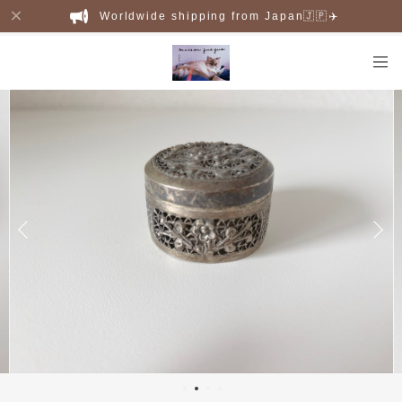
Worldwide shipping from Japan🇯🇵✈️