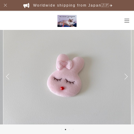
Worldwide shipping from Japan🇯🇵✈️