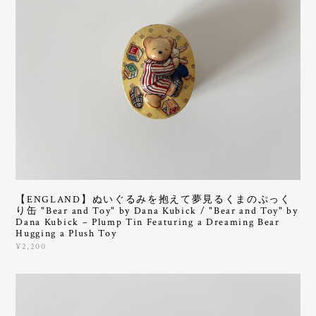
【ENGLAND】ぬいぐるみを抱えて夢見るくまのぷっく
り缶 "Bear and Toy" by Dana Kubick / "Bear and Toy" by
Dana Kubick – Plump Tin Featuring a Dreaming Bear
Hugging a Plush Toy
¥2,200