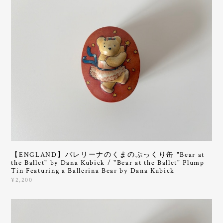
【ENGLAND】バレリーナのくまのぷっくり缶 "Bear at
the Ballet" by Dana Kubick / "Bear at the Ballet" Plump
Tin Featuring a Ballerina Bear by Dana Kubick
¥2,200