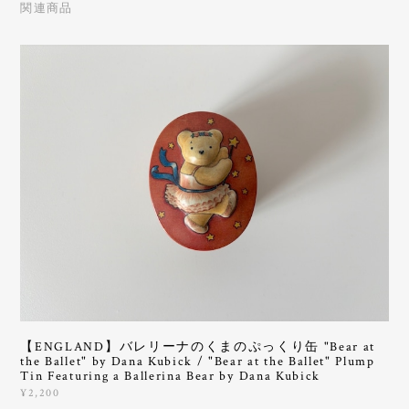
関連商品
【ENGLAND】バレリーナのくまのぷっくり缶 "Bear at
the Ballet" by Dana Kubick / "Bear at the Ballet" Plump
Tin Featuring a Ballerina Bear by Dana Kubick
¥2,200