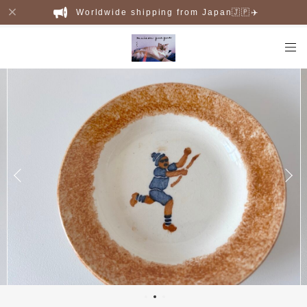
Worldwide shipping from Japan🇯🇵✈️