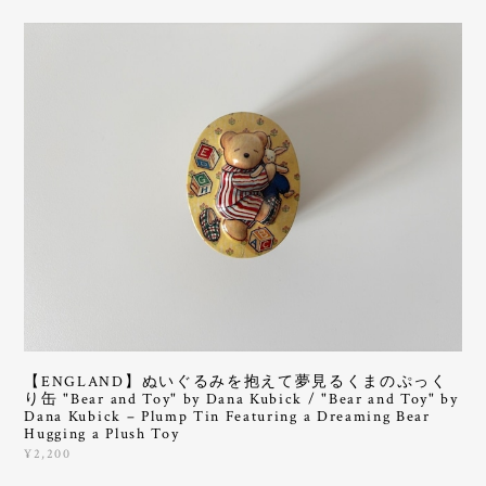
【ENGLAND】ぬいぐるみを抱えて夢見るくまのぷっく
り缶 "Bear and Toy" by Dana Kubick / "Bear and Toy" by
Dana Kubick – Plump Tin Featuring a Dreaming Bear
Hugging a Plush Toy
¥2,200