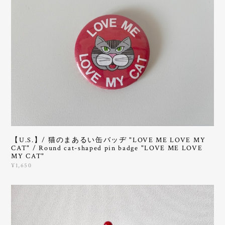
【U.S.】/ 猫のまあるい缶バッヂ "LOVE ME LOVE MY
CAT" / Round cat-shaped pin badge "LOVE ME LOVE
MY CAT"
¥1,650