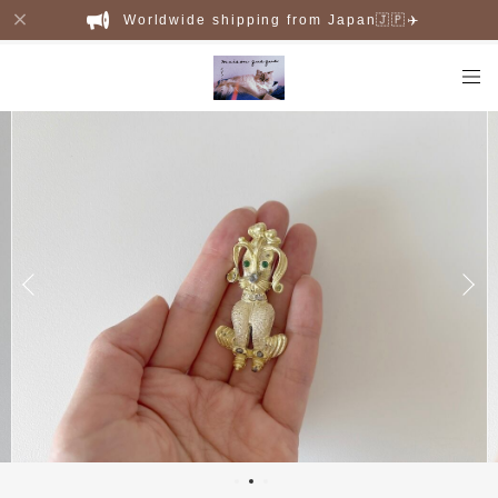
Worldwide shipping from Japan🇯🇵✈️