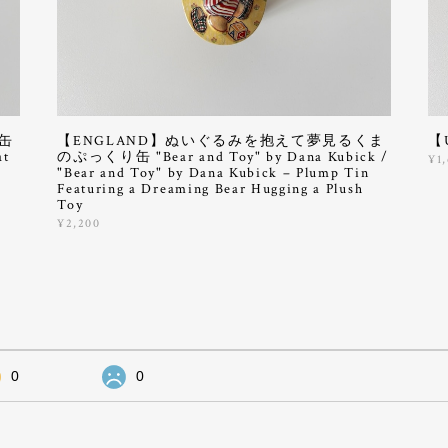
缶
【ENGLAND】ぬいぐるみを抱えて夢見るくま
【
at
のぷっくり缶 "Bear and Toy" by Dana Kubick /
¥1
"Bear and Toy" by Dana Kubick – Plump Tin
Featuring a Dreaming Bear Hugging a Plush
Toy
¥2,200
0
0