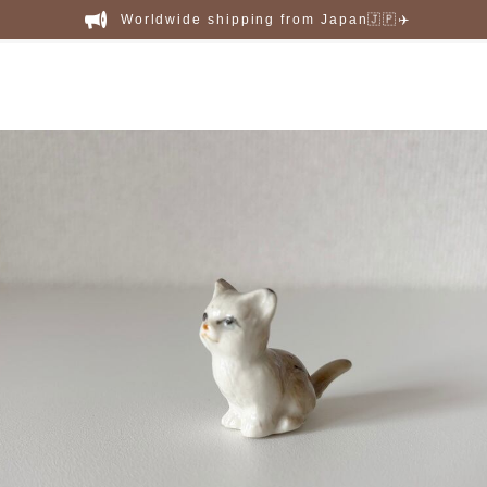
Worldwide shipping from Japan🇯🇵✈️