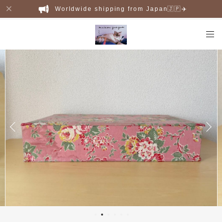
Worldwide shipping from Japan🇯🇵✈️