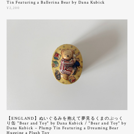
Tin Featuring a Ballerina Bear by Dana Kubick
¥2,200
【ENGLAND】ぬいぐるみを抱えて夢見るくまのぷっく
り缶 "Bear and Toy" by Dana Kubick / "Bear and Toy" by
Dana Kubick – Plump Tin Featuring a Dreaming Bear
Hugging a Plush Toy