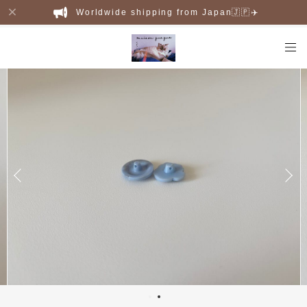
Worldwide shipping from Japan🇯🇵✈️