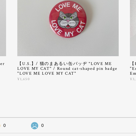
er
【U.S.】/ 猫のまあるい缶バッヂ "LOVE ME
【
LOVE MY CAT" / Round cat-shaped pin badge
"E
"LOVE ME LOVE MY CAT"
Em
¥1,650
¥3
0
0