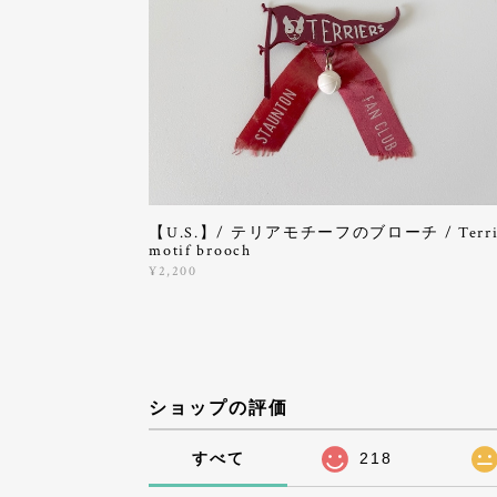
【U.S.】/ テリアモチーフのブローチ / Terri
motif brooch
¥2,200
ショップの評価
すべて
218