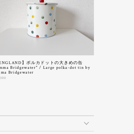
ENGLAND】ポルカドットの大きめの缶
mma Bridgewater" / Large polka-dot tin by
ma Bridgewater
,300