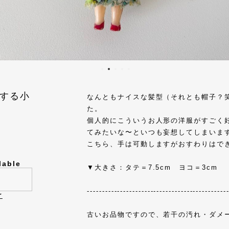
する小
なんともナイスな髪型（それとも帽子？
た。
個人的にこういうお人形の洋服がすごく
てみたいな〜といつも妄想してしまいま
こちら、手は可動しますがおすわりはで
lable
▼大きさ：タテ＝7.5cm ヨコ＝3cm
----------------------------------------------
け
古いお品物ですので、若干の汚れ・ダメ