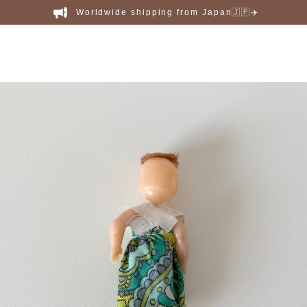
Worldwide shipping from Japan🇯🇵✈️