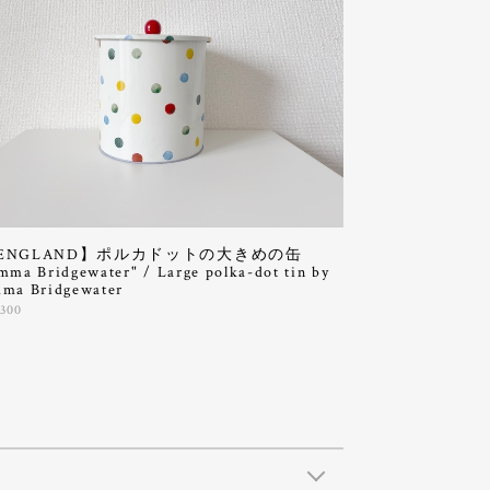
ENGLAND】ポルカドットの大きめの缶
mma Bridgewater" / Large polka-dot tin by
ma Bridgewater
,300