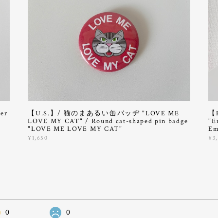
er
【U.S.】/ 猫のまあるい缶バッヂ "LOVE ME
【
LOVE MY CAT" / Round cat-shaped pin badge
"E
"LOVE ME LOVE MY CAT"
Em
¥1,650
¥3
0
0