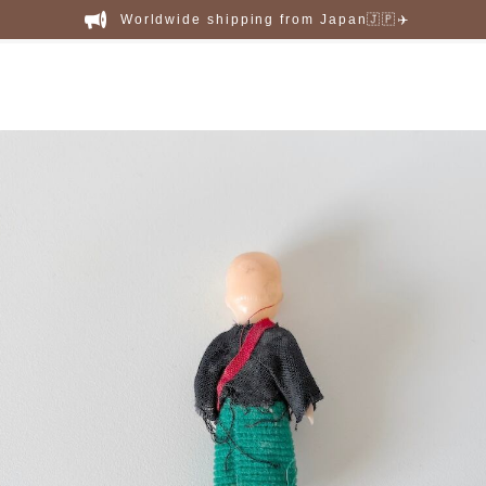
Worldwide shipping from Japan🇯🇵✈️