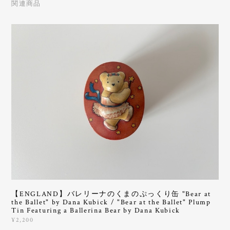
関連商品
【ENGLAND】バレリーナのくまのぷっくり缶 "Bear at
the Ballet" by Dana Kubick / "Bear at the Ballet" Plump
Tin Featuring a Ballerina Bear by Dana Kubick
¥2,200