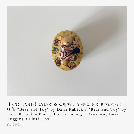
【ENGLAND】ぬいぐるみを抱えて夢見るくまのぷっく
り缶 "Bear and Toy" by Dana Kubick / "Bear and Toy" by
Dana Kubick – Plump Tin Featuring a Dreaming Bear
Hugging a Plush Toy
¥2,200