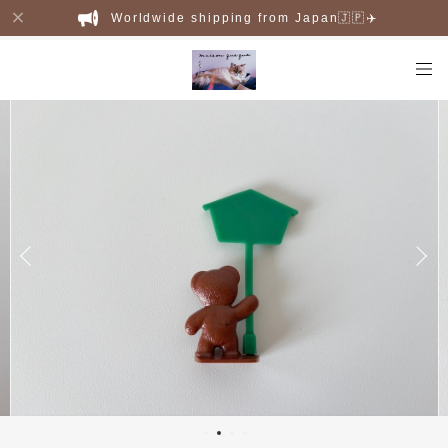
Worldwide shipping from Japan🇯🇵✈️