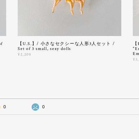
f
【U.S.】/ 小さなセクシーな人形3人セット /
【
Set of 3 small, sexy dolls
"E
Em
¥2,200
¥3
0
0