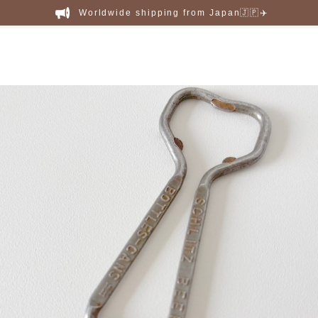
Worldwide shipping from Japan🇯🇵✈️