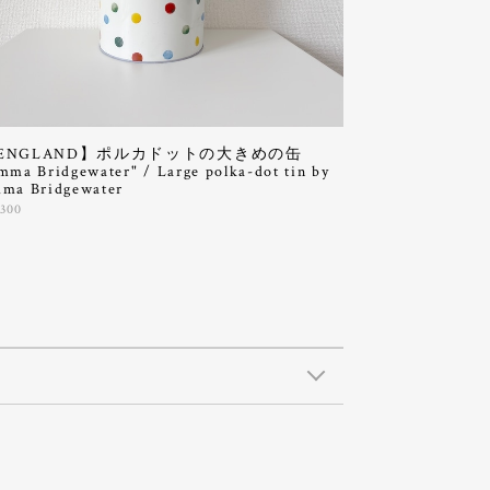
ENGLAND】ポルカドットの大きめの缶
mma Bridgewater" / Large polka-dot tin by
ma Bridgewater
,300