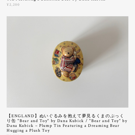
¥2,200
【ENGLAND】ぬいぐるみを抱えて夢見るくまのぷっく
り缶 "Bear and Toy" by Dana Kubick / "Bear and Toy" by
Dana Kubick – Plump Tin Featuring a Dreaming Bear
Hugging a Plush Toy