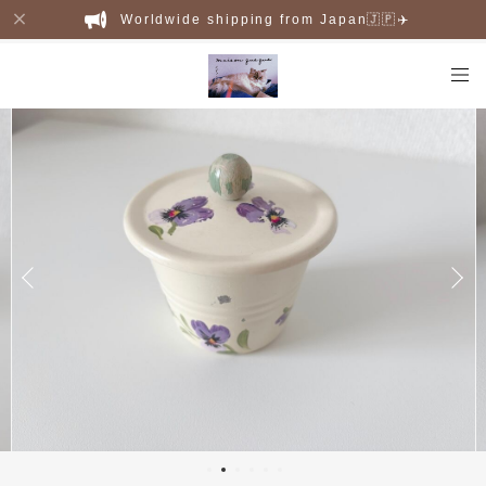
Worldwide shipping from Japan🇯🇵✈️