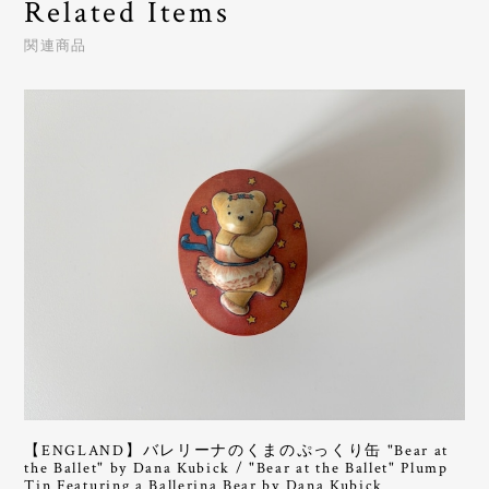
Related Items
関連商品
【ENGLAND】バレリーナのくまのぷっくり缶 "Bear at
the Ballet" by Dana Kubick / "Bear at the Ballet" Plump
Tin Featuring a Ballerina Bear by Dana Kubick