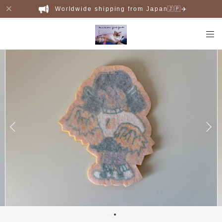
Worldwide shipping from Japan🇯🇵✈️