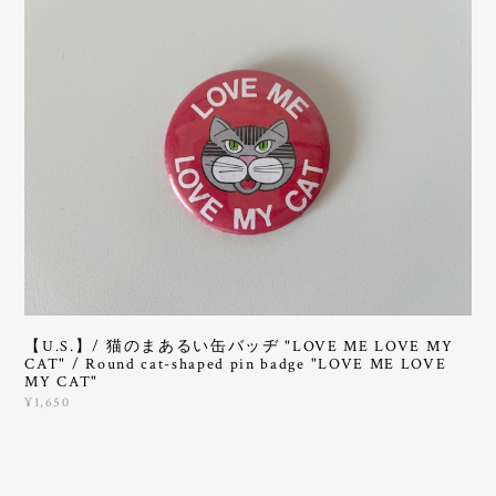
【U.S.】/ 猫のまあるい缶バッヂ "LOVE ME LOVE MY
CAT" / Round cat-shaped pin badge "LOVE ME LOVE
MY CAT"
¥1,650