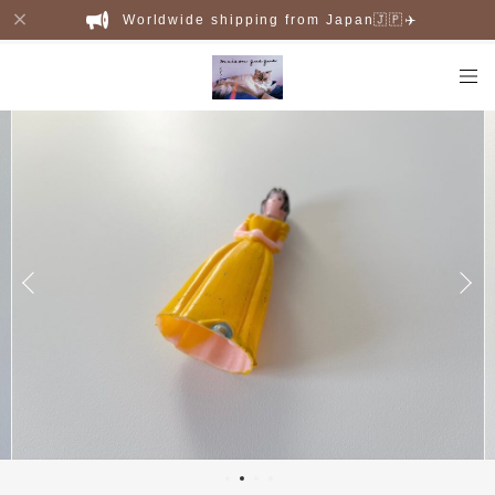
Worldwide shipping from Japan🇯🇵✈️