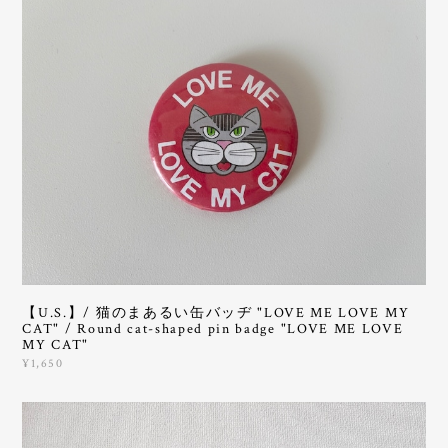
【U.S.】/ 猫のまあるい缶バッヂ "LOVE ME LOVE MY
CAT" / Round cat-shaped pin badge "LOVE ME LOVE
MY CAT"
¥1,650