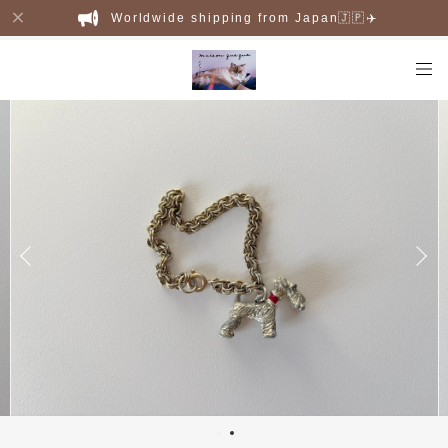
Worldwide shipping from Japan🇯🇵✈️