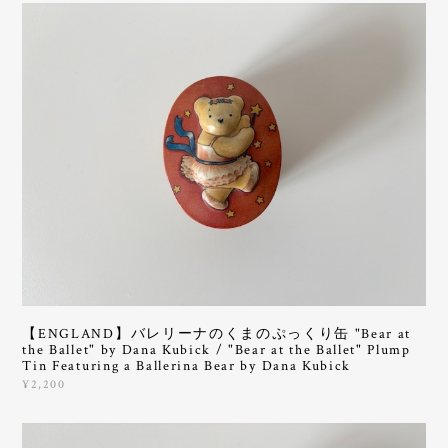
【ENGLAND】バレリーナのくまのぷっくり缶 "Bear at
the Ballet" by Dana Kubick / "Bear at the Ballet" Plump
Tin Featuring a Ballerina Bear by Dana Kubick
¥2,200