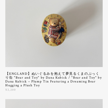
【ENGLAND】ぬいぐるみを抱えて夢見るくまのぷっく
り缶 "Bear and Toy" by Dana Kubick / "Bear and Toy" by
Dana Kubick – Plump Tin Featuring a Dreaming Bear
Hugging a Plush Toy
¥2,200