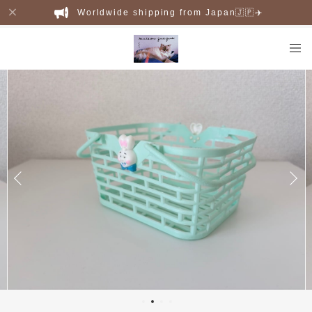
Worldwide shipping from Japan🇯🇵✈️