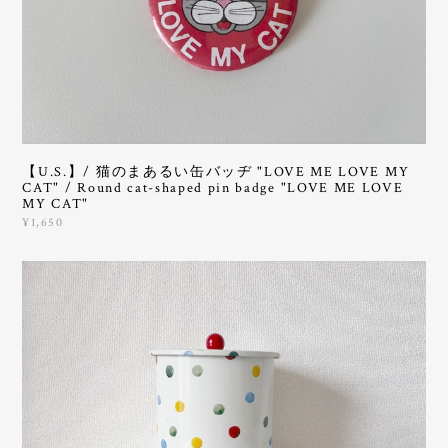
【U.S.】/ 猫のまあるい缶バッヂ "LOVE ME LOVE MY
CAT" / Round cat-shaped pin badge "LOVE ME LOVE
MY CAT"
¥1,650