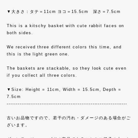
▼大きさ：タテ＝11cm ヨコ＝15.5cm 深さ＝7.5cm
This is a kitschy basket with cute rabbit faces on
both sides.
We received three different colors this time, and
this is the light green one.
The baskets are stackable, so they look cute even
if you collect all three colors.
▼Size: Height = 11cm, Width = 15.5cm, Depth =
7.5cm
------------------------------------------------------------------
古いお品物ですので、若干の汚れ・ダメージのある場合がご
ざいます。