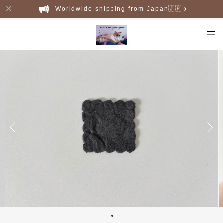
Worldwide shipping from Japan🇯🇵✈️