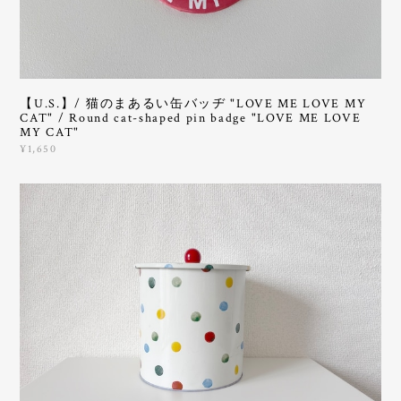
【U.S.】/ 猫のまあるい缶バッヂ "LOVE ME LOVE MY
CAT" / Round cat-shaped pin badge "LOVE ME LOVE
MY CAT"
¥1,650