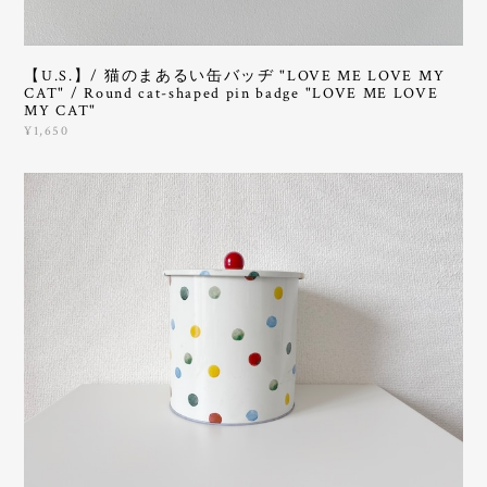
【U.S.】/ 猫のまあるい缶バッヂ "LOVE ME LOVE MY
CAT" / Round cat-shaped pin badge "LOVE ME LOVE
MY CAT"
¥1,650