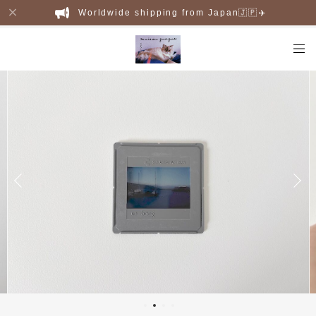
Worldwide shipping from Japan🇯🇵✈️