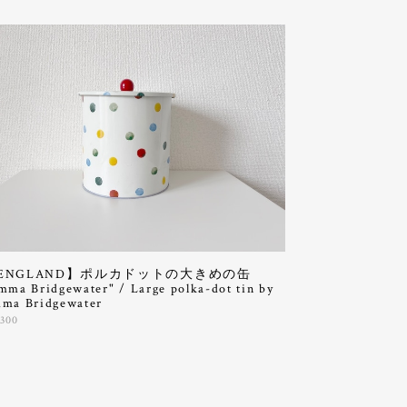
ENGLAND】ポルカドットの大きめの缶
mma Bridgewater" / Large polka-dot tin by
ma Bridgewater
,300