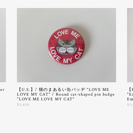
er
【U.S.】/ 猫のまあるい缶バッヂ "LOVE ME
【
LOVE MY CAT" / Round cat-shaped pin badge
"E
"LOVE ME LOVE MY CAT"
Em
¥1,650
¥3