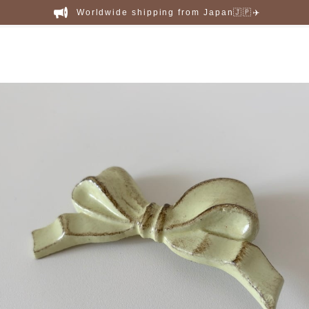
Worldwide shipping from Japan🇯🇵✈️