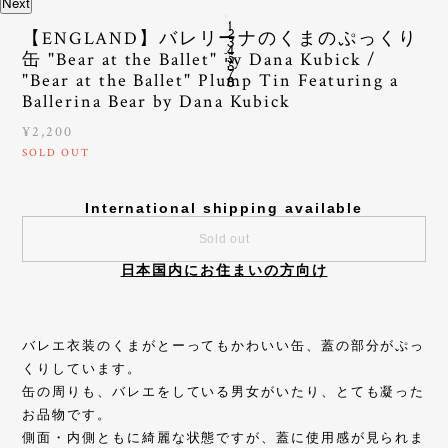
Next
1
2
【ENGLAND】バレリーナのくまのぷっくり
3
4
缶 "Bear at the Ballet" by Dana Kubick /
5
6
7
"Bear at the Ballet" Plump Tin Featuring a
8
Ballerina Bear by Dana Kubick
¥2,200
SOLD OUT
International shipping available
Sold out
日本国内にお住まいの方向け
バレエ衣装のくまがとーってもかわいい缶、蓋の部分がぷっ
くりしています。
缶の周りも、バレエをしている男女がいたり、とても凝った
お品物です。
側面・内側ともに綺麗な状態ですが、蓋に使用感が見られま