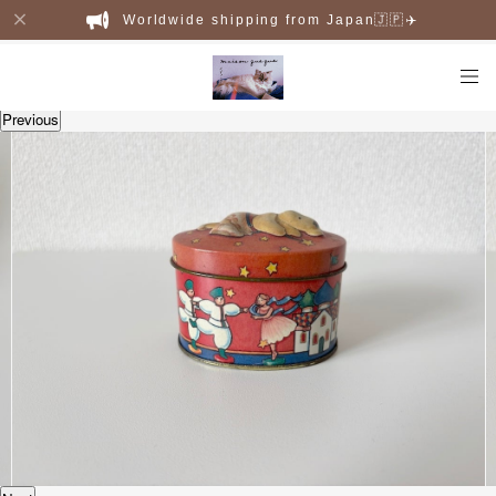
Worldwide shipping from Japan🇯🇵✈️
Previous