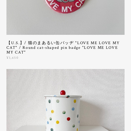
【U.S.】/ 猫のまあるい缶バッヂ "LOVE ME LOVE MY
CAT" / Round cat-shaped pin badge "LOVE ME LOVE
MY CAT"
¥1,650