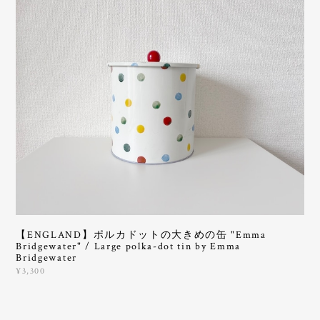
【ENGLAND】ポルカドットの大きめの缶 "Emma
Bridgewater" / Large polka-dot tin by Emma
Bridgewater
¥3,300