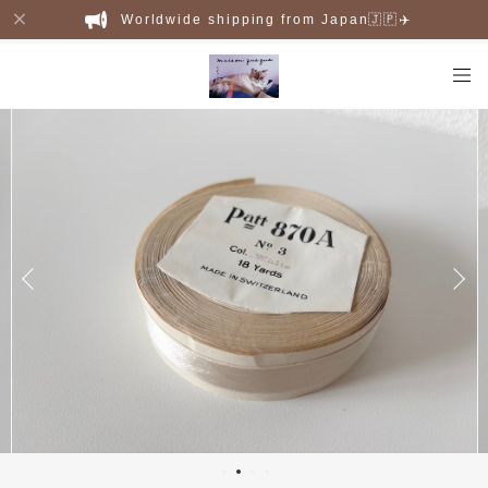
Worldwide shipping from Japan🇯🇵✈️