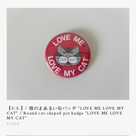
【U.S.】/ 猫のまあるい缶バッヂ "LOVE ME LOVE MY
CAT" / Round cat-shaped pin badge "LOVE ME LOVE
MY CAT"
¥1,650