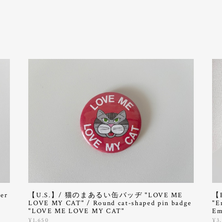
er
【U.S.】/ 猫のまあるい缶バッヂ "LOVE ME
【
LOVE MY CAT" / Round cat-shaped pin badge
"E
"LOVE ME LOVE MY CAT"
Em
¥1,650
¥3