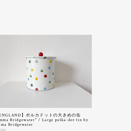
ENGLAND】ポルカドットの大きめの缶
mma Bridgewater" / Large polka-dot tin by
ma Bridgewater
,300