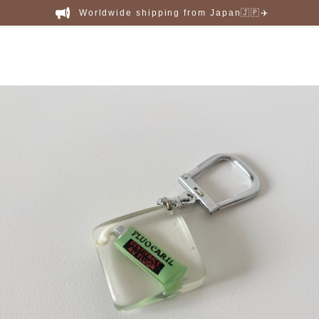
Worldwide shipping from Japan🇯🇵✈️