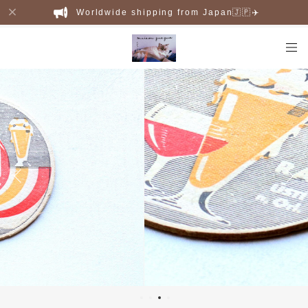
Worldwide shipping from Japan🇯🇵✈️