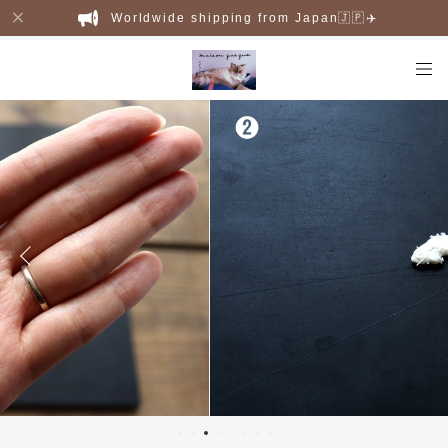
Worldwide shipping from Japan🇯🇵✈️