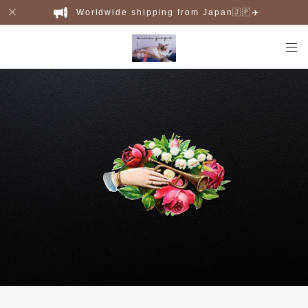
Worldwide shipping from Japan🇯🇵✈️