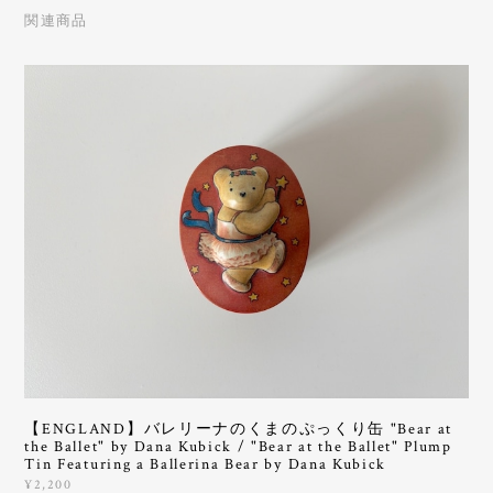
関連商品
【ENGLAND】バレリーナのくまのぷっくり缶 "Bear at
the Ballet" by Dana Kubick / "Bear at the Ballet" Plump
Tin Featuring a Ballerina Bear by Dana Kubick
¥2,200