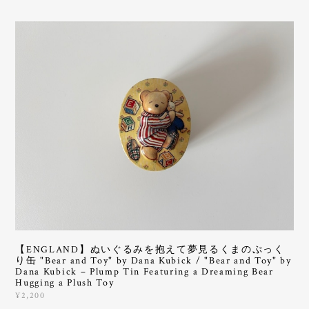
【ENGLAND】ぬいぐるみを抱えて夢見るくまのぷっく
り缶 "Bear and Toy" by Dana Kubick / "Bear and Toy" by
Dana Kubick – Plump Tin Featuring a Dreaming Bear
Hugging a Plush Toy
¥2,200