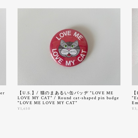
er
【U.S.】/ 猫のまあるい缶バッヂ "LOVE ME
【
LOVE MY CAT" / Round cat-shaped pin badge
"E
"LOVE ME LOVE MY CAT"
Em
¥1,650
¥3