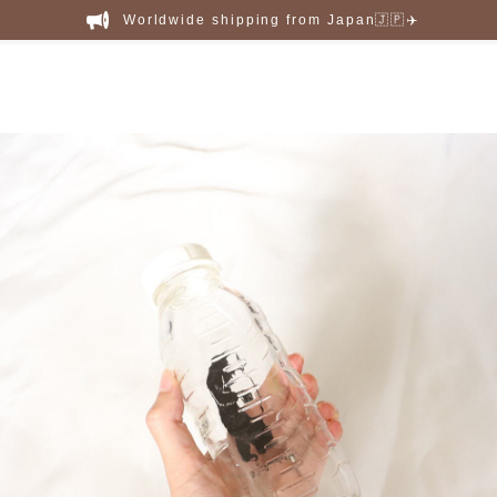
Worldwide shipping from Japan🇯🇵✈️