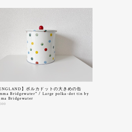
ENGLAND】ポルカドットの大きめの缶
mma Bridgewater" / Large polka-dot tin by
ma Bridgewater
,300