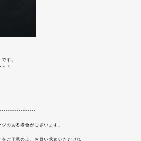
）です。
か＾＾
m
--------------------
ージのある場合がございます。
とをご了承の上、お買い求めいただけれ