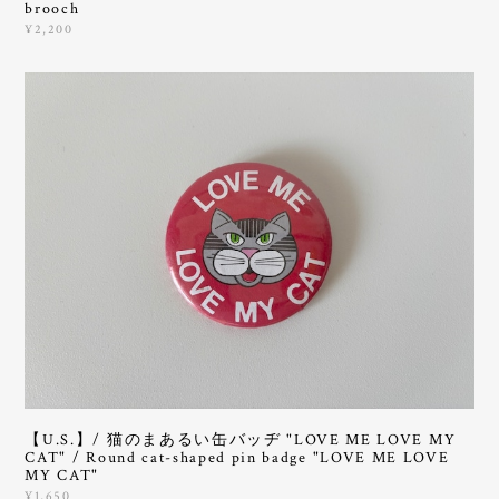
brooch
¥2,200
【U.S.】/ 猫のまあるい缶バッヂ "LOVE ME LOVE MY
CAT" / Round cat-shaped pin badge "LOVE ME LOVE
MY CAT"
¥1,650