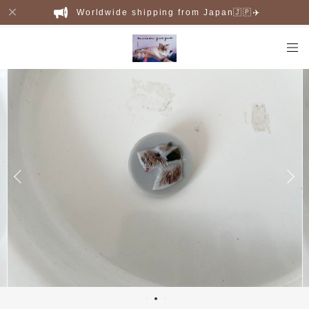
Worldwide shipping from Japan🇯🇵✈️