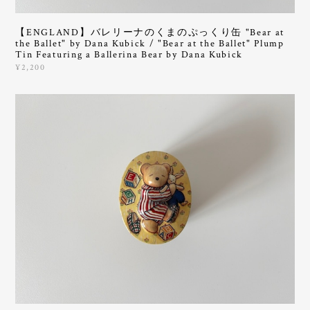
【ENGLAND】バレリーナのくまのぷっくり缶 "Bear at
the Ballet" by Dana Kubick / "Bear at the Ballet" Plump
Tin Featuring a Ballerina Bear by Dana Kubick
¥2,200