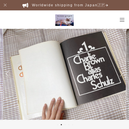
Worldwide shipping from Japan🇯🇵✈️