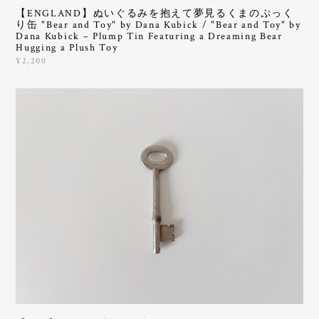
【ENGLAND】ぬいぐるみを抱えて夢見るくまのぷっく
り缶 "Bear and Toy" by Dana Kubick / "Bear and Toy" by
Dana Kubick – Plump Tin Featuring a Dreaming Bear
Hugging a Plush Toy
¥2,200