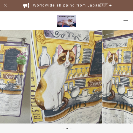
Worldwide shipping from Japan🇯🇵✈️