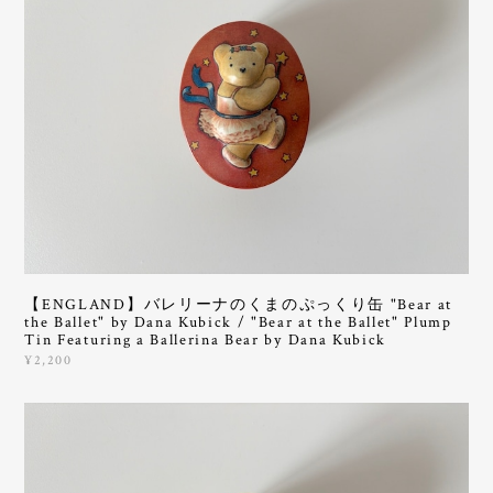
【ENGLAND】バレリーナのくまのぷっくり缶 "Bear at
the Ballet" by Dana Kubick / "Bear at the Ballet" Plump
Tin Featuring a Ballerina Bear by Dana Kubick
¥2,200