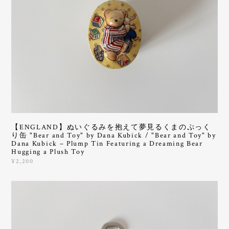
【ENGLAND】ぬいぐるみを抱えて夢見るくまのぷっく
り缶 "Bear and Toy" by Dana Kubick / "Bear and Toy" by
Dana Kubick – Plump Tin Featuring a Dreaming Bear
Hugging a Plush Toy
¥2,200