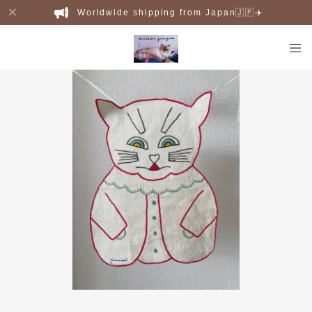
Worldwide shipping from Japan🇯🇵✈️