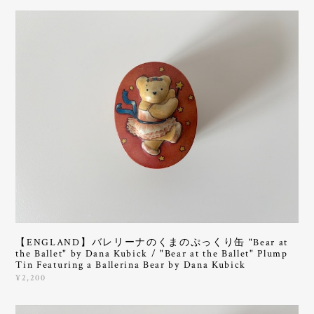
【ENGLAND】バレリーナのくまのぷっくり缶 "Bear at
the Ballet" by Dana Kubick / "Bear at the Ballet" Plump
Tin Featuring a Ballerina Bear by Dana Kubick
¥2,200