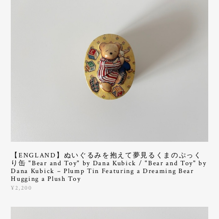
【ENGLAND】ぬいぐるみを抱えて夢見るくまのぷっく
り缶 "Bear and Toy" by Dana Kubick / "Bear and Toy" by
Dana Kubick – Plump Tin Featuring a Dreaming Bear
Hugging a Plush Toy
¥2,200