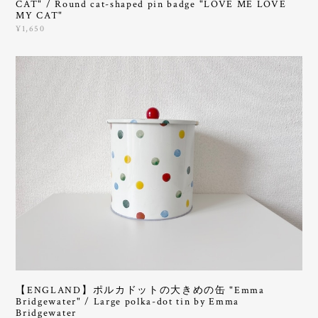
CAT" / Round cat-shaped pin badge "LOVE ME LOVE
MY CAT"
¥1,650
【ENGLAND】ポルカドットの大きめの缶 "Emma
Bridgewater" / Large polka-dot tin by Emma
Bridgewater