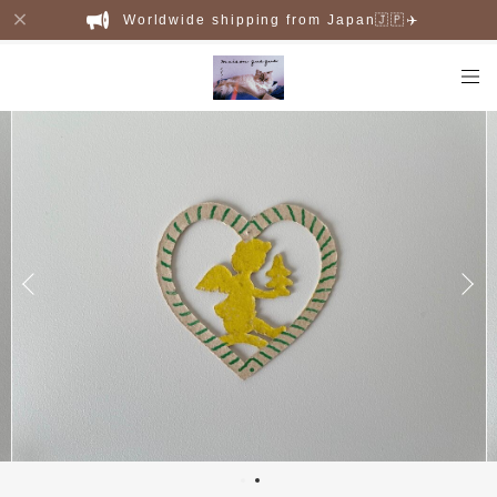
Worldwide shipping from Japan🇯🇵✈️