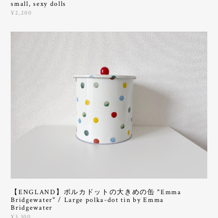
small, sexy dolls
¥2,200
【ENGLAND】ポルカドットの大きめの缶 "Emma
Bridgewater" / Large polka-dot tin by Emma
Bridgewater
¥3,300