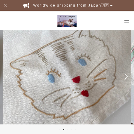
Worldwide shipping from Japan🇯🇵✈️