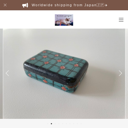
Worldwide shipping from Japan🇯🇵✈️