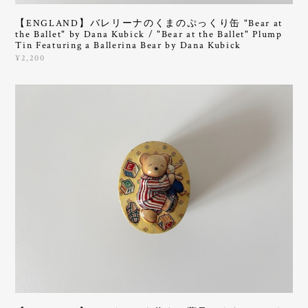
【ENGLAND】バレリーナのくまのぷっくり缶 "Bear at
the Ballet" by Dana Kubick / "Bear at the Ballet" Plump
Tin Featuring a Ballerina Bear by Dana Kubick
¥2,200