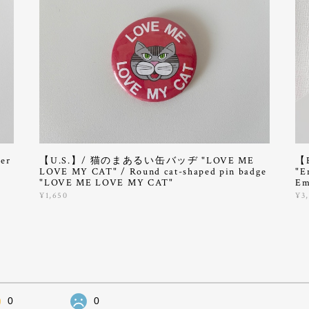
er
【U.S.】/ 猫のまあるい缶バッヂ "LOVE ME
【
LOVE MY CAT" / Round cat-shaped pin badge
"E
"LOVE ME LOVE MY CAT"
Em
¥1,650
¥3
0
0