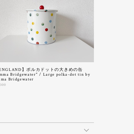
ENGLAND】ポルカドットの大きめの缶
mma Bridgewater" / Large polka-dot tin by
ma Bridgewater
,300