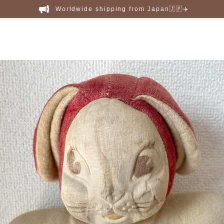
Worldwide shipping from Japan🇯🇵✈️