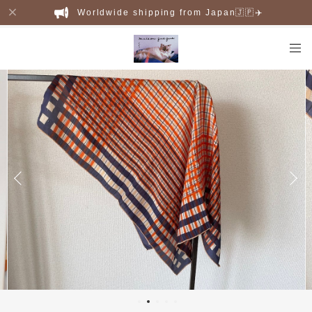
Worldwide shipping from Japan🇯🇵✈️