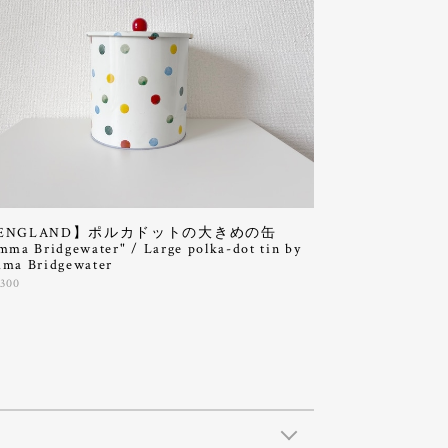
ENGLAND】ポルカドットの大きめの缶
mma Bridgewater" / Large polka-dot tin by
ma Bridgewater
,300