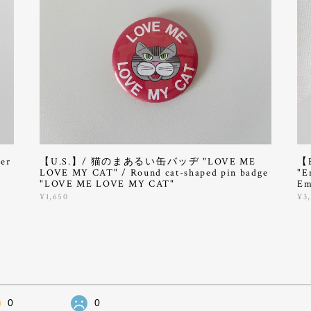
er
【U.S.】/ 猫のまあるい缶バッヂ "LOVE ME
【
LOVE MY CAT" / Round cat-shaped pin badge
"E
"LOVE ME LOVE MY CAT"
Em
¥1,650
¥3
0
0