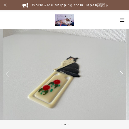
Worldwide shipping from Japan🇯🇵✈️