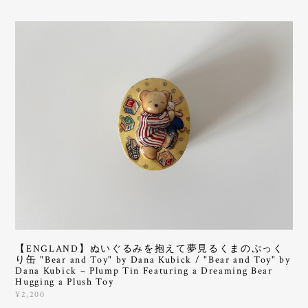
【ENGLAND】ぬいぐるみを抱えて夢見るくまのぷっく
り缶 "Bear and Toy" by Dana Kubick / "Bear and Toy" by
Dana Kubick – Plump Tin Featuring a Dreaming Bear
Hugging a Plush Toy
¥2,200