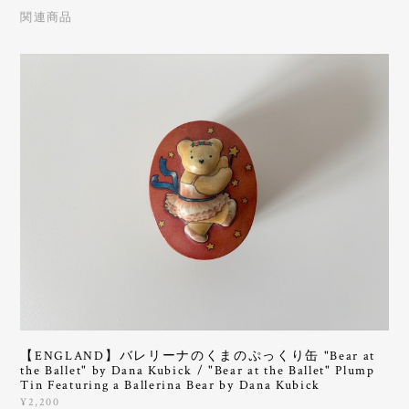
関連商品
【ENGLAND】バレリーナのくまのぷっくり缶 "Bear at
the Ballet" by Dana Kubick / "Bear at the Ballet" Plump
Tin Featuring a Ballerina Bear by Dana Kubick
¥2,200