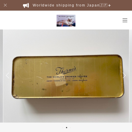
Worldwide shipping from Japan🇯🇵✈️