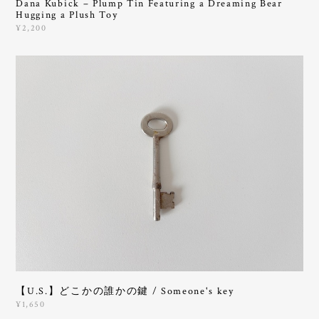
Dana Kubick – Plump Tin Featuring a Dreaming Bear
Hugging a Plush Toy
¥2,200
【U.S.】どこかの誰かの鍵 / Someone's key
¥1,650