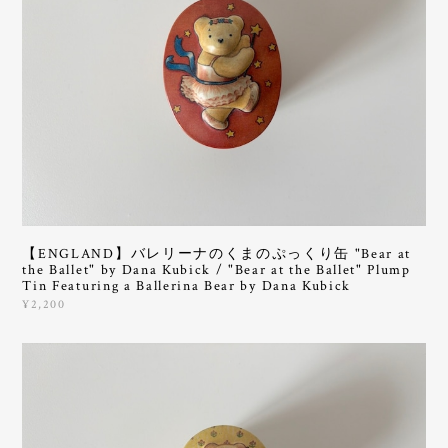
【ENGLAND】バレリーナのくまのぷっくり缶 "Bear at
the Ballet" by Dana Kubick / "Bear at the Ballet" Plump
Tin Featuring a Ballerina Bear by Dana Kubick
¥2,200