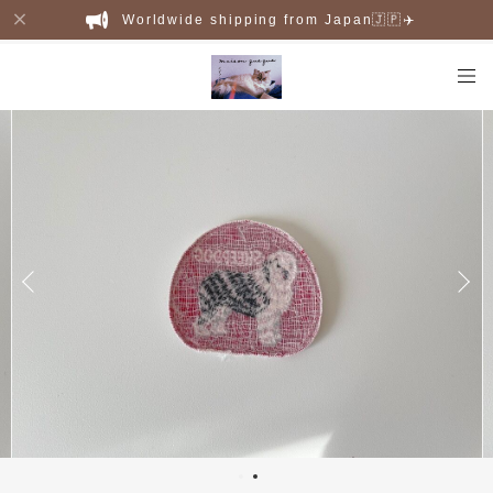
Worldwide shipping from Japan🇯🇵✈️