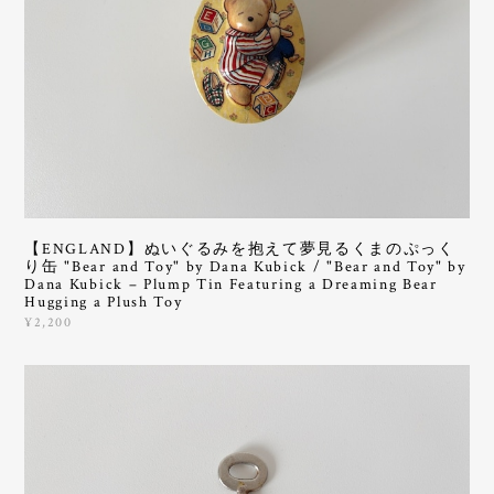
【ENGLAND】ぬいぐるみを抱えて夢見るくまのぷっく
り缶 "Bear and Toy" by Dana Kubick / "Bear and Toy" by
Dana Kubick – Plump Tin Featuring a Dreaming Bear
Hugging a Plush Toy
¥2,200