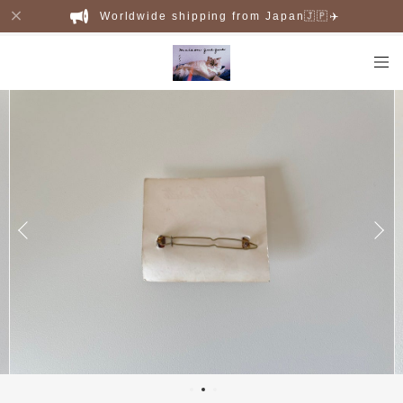
Worldwide shipping from Japan🇯🇵✈️