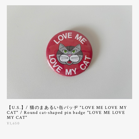
【U.S.】/ 猫のまあるい缶バッヂ "LOVE ME LOVE MY
CAT" / Round cat-shaped pin badge "LOVE ME LOVE
MY CAT"
¥1,650