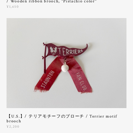
/ Wooden ribbon brooch, "Pistachio color"
¥1,650
【U.S.】/ テリアモチーフのブローチ / Terrier motif
brooch
¥2,200