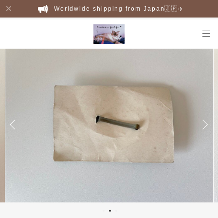
Worldwide shipping from Japan🇯🇵✈️