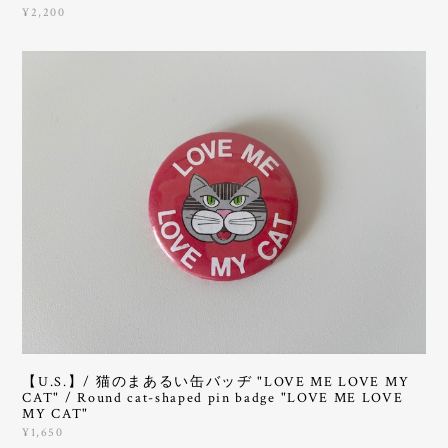
¥2,200
【U.S.】/ 猫のまあるい缶バッヂ "LOVE ME LOVE MY
CAT" / Round cat-shaped pin badge "LOVE ME LOVE
MY CAT"
¥1,650