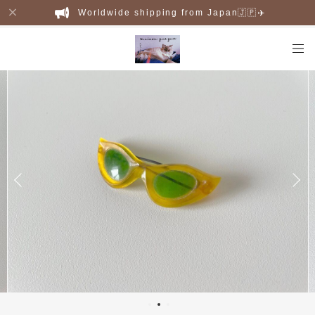
Worldwide shipping from Japan🇯🇵✈️