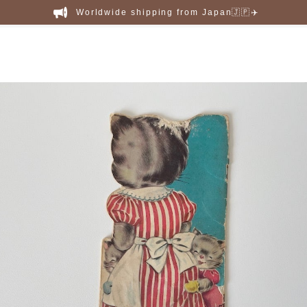
Worldwide shipping from Japan🇯🇵✈️