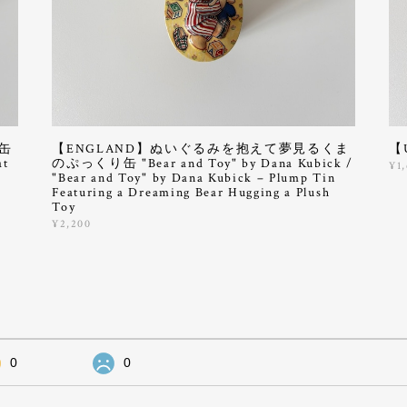
缶
【ENGLAND】ぬいぐるみを抱えて夢見るくま
【
at
のぷっくり缶 "Bear and Toy" by Dana Kubick /
¥1
"Bear and Toy" by Dana Kubick – Plump Tin
Featuring a Dreaming Bear Hugging a Plush
Toy
¥2,200
0
0