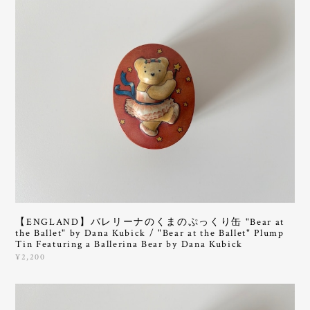
【ENGLAND】バレリーナのくまのぷっくり缶 "Bear at
the Ballet" by Dana Kubick / "Bear at the Ballet" Plump
Tin Featuring a Ballerina Bear by Dana Kubick
¥2,200