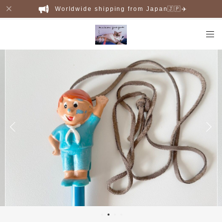
Worldwide shipping from Japan🇯🇵✈️