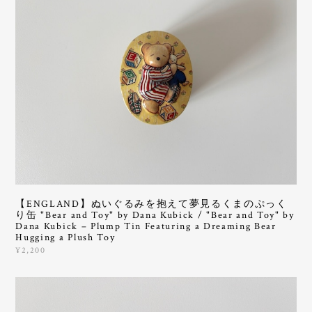
【ENGLAND】ぬいぐるみを抱えて夢見るくまのぷっく
り缶 "Bear and Toy" by Dana Kubick / "Bear and Toy" by
Dana Kubick – Plump Tin Featuring a Dreaming Bear
Hugging a Plush Toy
¥2,200